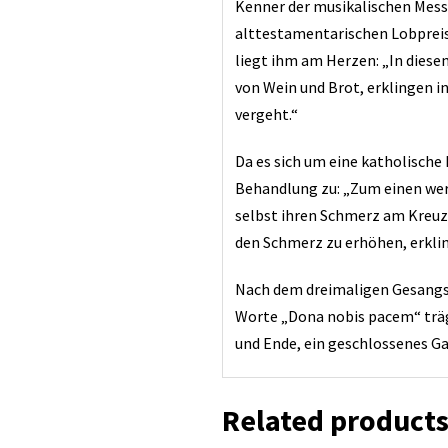
Kenner der musikalischen Messt
alttestamentarischen Lobpreis 
liegt ihm am Herzen: „In dies
von Wein und Brot, erklingen in
vergeht.“
Da es sich um eine katholisch
Behandlung zu: „Zum einen wer
selbst ihren Schmerz am Kreuz 
den Schmerz zu erhöhen, erkling
Nach dem dreimaligen Gesangslin
Worte „Dona nobis pacem“ trägt
und Ende, ein geschlossenes Ga
Related product