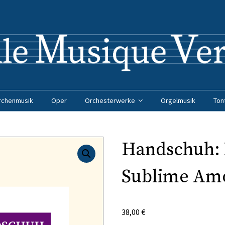
rchenmusik
Oper
Orchesterwerke
Orgelmusik
Ton
Handschuh:
Sublime Am
38,00
€