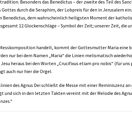
radition. Besonders das Benedictus – der zweite des Teil des Sanc
Gottes durch die Seraphim, der Lobpreis für den in Jerusalem einz
em Benedictus, dem wahrscheinlich heiligsten Moment der katholi
sgesamt 12 Glockenschläge – Symbol der Zeit; unserer Zeit, die uns
e Messkomposition handelt, kommt der Gottesmutter Maria eine 
den nur bei dem Namen „Maria“ die Linien melismatisch wiederhol
Jesu heraus bei den Worten „Crucifixus etiam pro nobis“ (für uns 
t auch nur hier die Orgel.
ien des Agnus Dei schließt die Messe mit einer Reminiszenz an die
 und sich in den letzten Takten vereint mit der Melodie des Agn
nzes.“
s