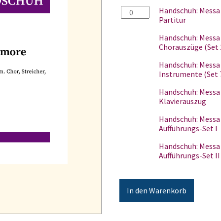
Handschuh:
Handschuh: Messa
Messa
Partitur
Sublime
Handschuh: Messa
Amore
Chorauszüge (Set 
-
Partitur
Handschuh: Messa
Menge
Instrumente (Set
Handschuh: Messa
Klavierauszug
Handschuh: Messa
Aufführungs-Set I
Handschuh: Messa
Aufführungs-Set II
In den Warenkorb