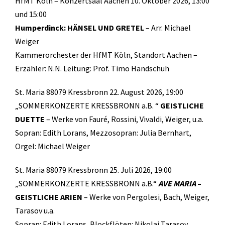
HfMT Köln – Konzertsaal Aachen 10. Oktober 2026, 13:00
und 15:00
Humperdinck: HÄNSEL UND GRETEL
– Arr. Michael
Weiger
Kammerorchester der HfMT Köln, Standort Aachen –
Erzähler: N.N. Leitung: Prof. Timo Handschuh
St. Maria 88079 Kressbronn 22. August 2026, 19:00
„SOMMERKONZERTE KRESSBRONN a.B. “
GEISTLICHE
DUETTE
– Werke von Fauré, Rossini, Vivaldi, Weiger, u.a.
Sopran: Edith Lorans, Mezzosopran: Julia Bernhart,
Orgel: Michael Weiger
St. Maria 88079 Kressbronn 25. Juli 2026, 19:00
„SOMMERKONZERTE KRESSBRONN a.B.“
AVE MARIA
–
GEISTLICHE ARIEN
– Werke von Pergolesi, Bach, Weiger,
Tarasov u.a.
Sopran: Edith Lorans, Blockflöten: Nikolaj Tarasov,