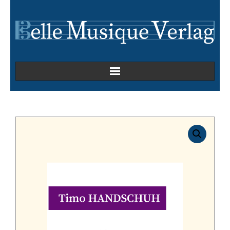
Home
Kammermusik
Kirchenmusik
Oper
Orchesterwerke
Orgelmusik