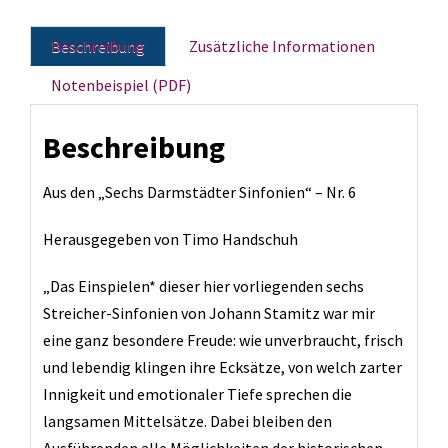
Dur
Partitur
(D
Menge
Beschreibung
Zusätzliche Informationen
24)
-
Notenbeispiel (PDF)
Aufführungsset
Menge
Beschreibung
Aus den „Sechs Darmstädter Sinfonien“ – Nr. 6
Herausgegeben von Timo Handschuh
„Das Einspielen* dieser hier vorliegenden sechs
Streicher-Sinfonien von Johann Stamitz war mir
eine ganz besondere Freude: wie unverbraucht, frisch
und lebendig klingen ihre Ecksätze, von welch zarter
Innigkeit und emotionaler Tiefe sprechen die
langsamen Mittelsätze. Dabei bleiben den