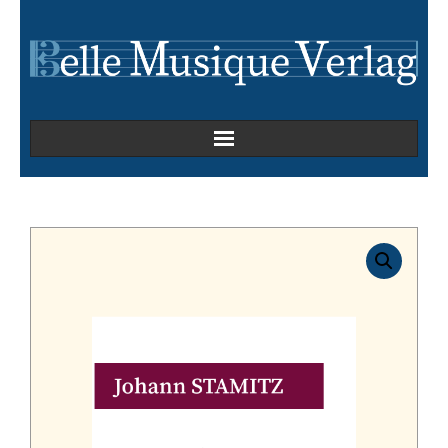
Home
Kammermusik
Kirchenmusik
Oper
Orchesterwerke
Orgelmusik