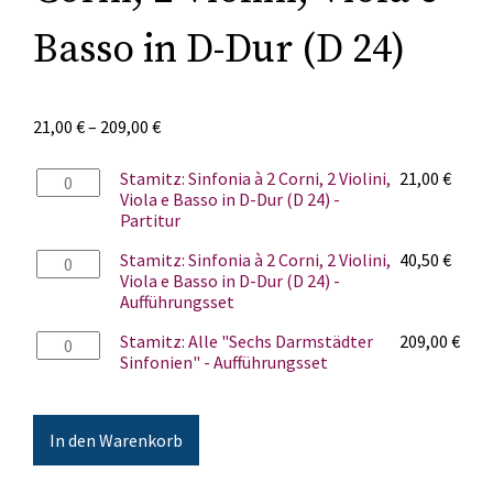
Basso in D-Dur (D 24)
21,00
€
–
209,00
€
Stamitz:
Stamitz: Sinfonia à 2 Corni, 2 Violini,
21,00
€
Sinfonia
Viola e Basso in D-Dur (D 24) -
à
Partitur
2
Stamitz:
Stamitz: Sinfonia à 2 Corni, 2 Violini,
40,50
€
Corni,
Sinfonia
Viola e Basso in D-Dur (D 24) -
2
à
Aufführungsset
Violini,
2
Viola
Stamitz:
Stamitz: Alle "Sechs Darmstädter
209,00
€
Corni,
e
Alle
Sinfonien" - Aufführungsset
2
Basso
"Sechs
Violini,
in
Darmstädter
Viola
D-
Sinfonien"
e
Dur
In den Warenkorb
-
Basso
(D
Aufführungsset
in
24)
Menge
D-
-