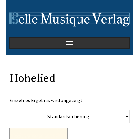
Home
Kammermusik
Hohelied
Kirchenmusik
Einzelnes Ergebnis wird angezeigt
Oper
Orchesterwerke
Orgelmusik