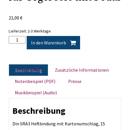
21,00
€
Lieferzeit:
2-3 Werktage
Weiger:
In den Warenkorb
"Toccata
'98"
für
Beschreibung
Zusätzliche Informationen
Orgel
solo
Notenbeispiel (PDF)
Presse
mit
Musikbeispiel (Audio)
Pedal
Menge
Beschreibung
Din SRA3 Heftbindung mit Kartonumschlag, 15