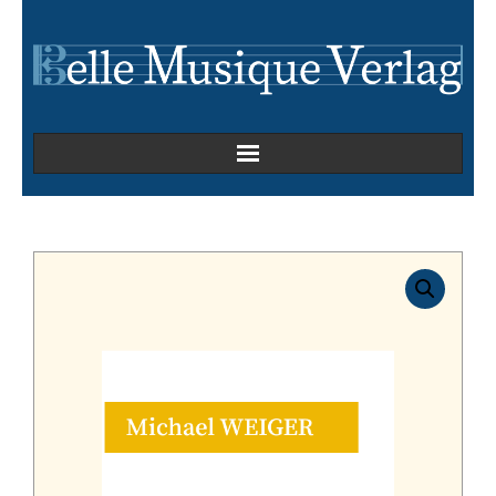
Home
Kammermusik
Kirchenmusik
Oper
Orchesterwerke
Orgelmusik