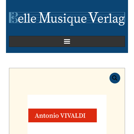
Home
Kammermusik
Kirchenmusik
Oper
Orchesterwerke
Orgelmusik