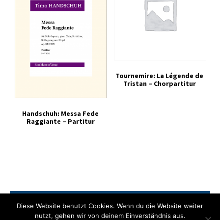
Tournemire: La Légende de
Tristan – Chorpartitur
Handschuh: Messa Fede
Raggiante – Partitur
Zahlung
Versand
Widerrufsrecht
AGB
Diese Website benutzt Cookies. Wenn du die Website weiter
Datenschutzerklärung
Impressum
nutzt, gehen wir von deinem Einverständnis aus.