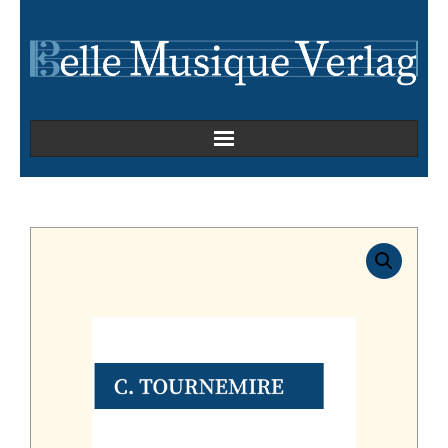
Home
Kammermusik
Kirchenmusik
Oper
Orchesterwerke
Orgelmusik