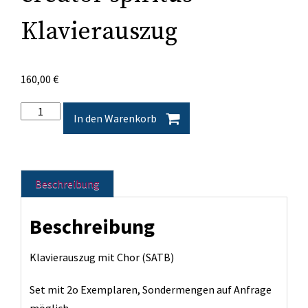
Klavierauszug
160,00
€
Handschuh:
In den Warenkorb
Veni
creator
spiritus
Beschreibung
-
Klavierauszug
Beschreibung
Menge
Klavierauszug mit Chor (SATB)
Set mit 2o Exemplaren, Sondermengen auf Anfrage
möglich