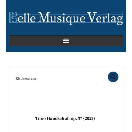
Home
Kammermusik
Kirchenmusik
Oper
Orchesterwerke
Orgelmusik