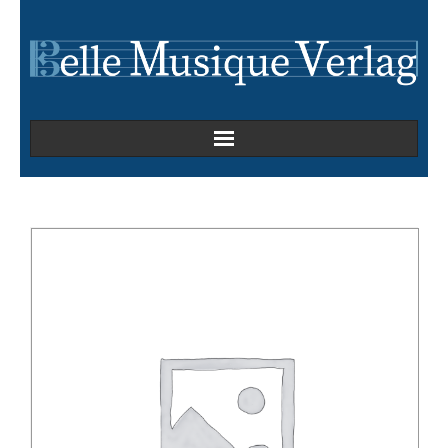
Home
Kammermusik
Kirchenmusik
Oper
Orchesterwerke
Orgelmusik