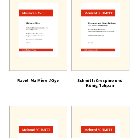
Tonträger (Audio-Video)
Literatur
Ravel: Ma Mère L’Oye
Schmitt: Crespino und
König Tulipan